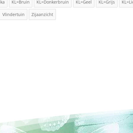
ika
KL=Bruin
KL=Donkerbruin
KL=Geel
KL=Grijs
KL=Li
Vlindertuin
Zijaanzicht