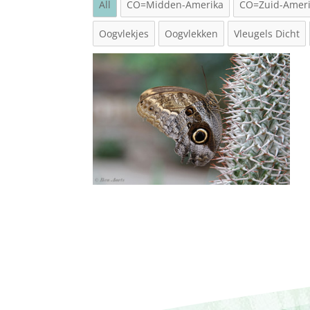
All
CO=Midden-Amerika
CO=Zuid-Amer
Oogvlekjes
Oogvlekken
Vleugels Dicht