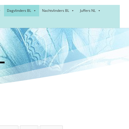
Dagvlinders BL
Nachtvlinders BL
Juffers NL
 owl –