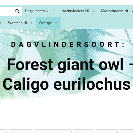
Dagvlinders NL
Nachtvlinders NL
Microvlinders NL
Wantsen NL
Overige
DAGVLINDERSOORT:
t giant
Caligo eurilochus