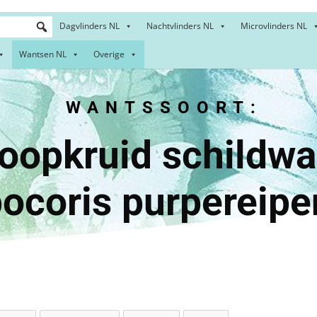
Dagvlinders NL
Nachtvlinders NL
Microvlinders NL
Wantsen NL
Overige
WANTSSOORT:
ruid schild
ocoris purpereip