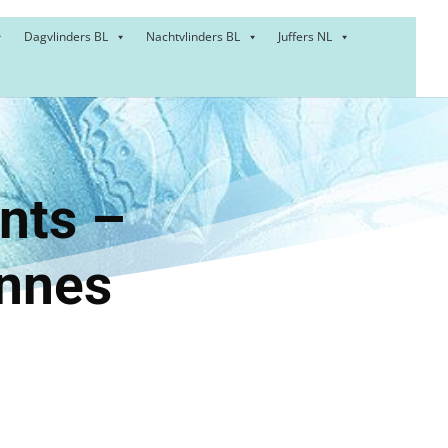
Dagvlinders BL
Nachtvlinders BL
Juffers NL
wants –
ennes