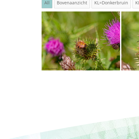
All
Bovenaanzicht
KL=Donkerbruin
K