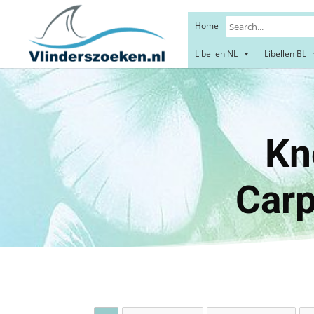
Home
Libellen NL
Libellen BL
Knoopk
Carp