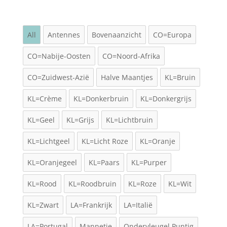
All
Antennes
Bovenaanzicht
CO=Europa
CO=Nabije-Oosten
CO=Noord-Afrika
CO=Zuidwest-Azië
Halve Maantjes
KL=Bruin
KL=Crème
KL=Donkerbruin
KL=Donkergrijs
KL=Geel
KL=Grijs
KL=Lichtbruin
KL=Lichtgeel
KL=Licht Roze
KL=Oranje
KL=Oranjegeel
KL=Paars
KL=Purper
KL=Rood
KL=Roodbruin
KL=Roze
KL=Wit
KL=Zwart
LA=Frankrijk
LA=Italië
LA=Portugal
Mannetje
Ondervleugel Puntig