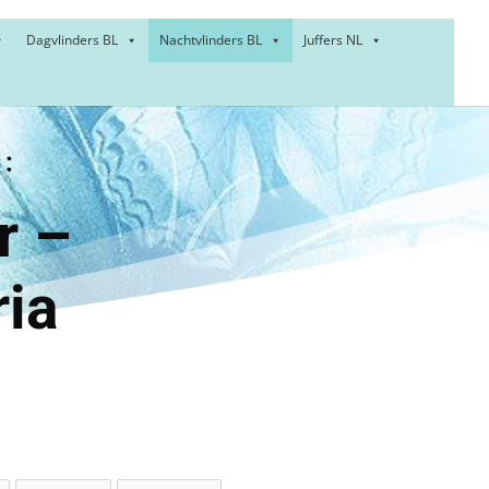
Dagvlinders BL
Nachtvlinders BL
Juffers NL
:
nner –
ia