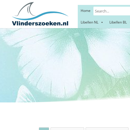
Home
Libellen NL
Libellen BL
Gele 
A