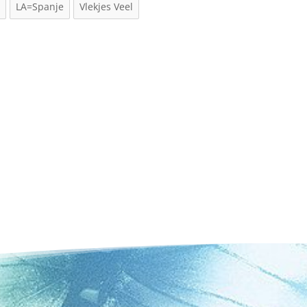
l
LA=Spanje
Vlekjes Veel