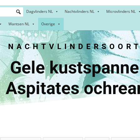
Dagvlinders NL
Nachtvlinders NL
Microvlinders NL
Wantsen NL
Overige
NACHTVLINDERSOORT
kustspa
spitates ochrear