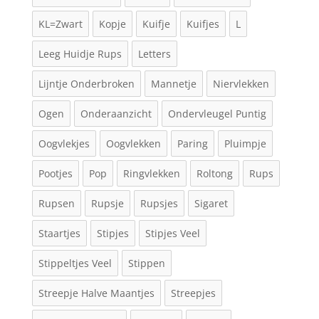
KL=Zwart
Kopje
Kuifje
Kuifjes
L
Leeg Huidje Rups
Letters
Lijntje Onderbroken
Mannetje
Niervlekken
Ogen
Onderaanzicht
Ondervleugel Puntig
Oogvlekjes
Oogvlekken
Paring
Pluimpje
Pootjes
Pop
Ringvlekken
Roltong
Rups
Rupsen
Rupsje
Rupsjes
Sigaret
Staartjes
Stipjes
Stipjes Veel
Stippeltjes Veel
Stippen
Streepje Halve Maantjes
Streepjes