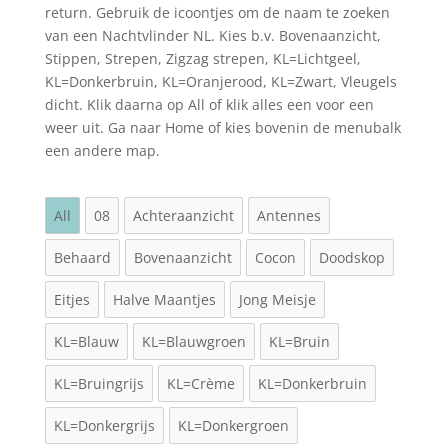
return. Gebruik de icoontjes om de naam te zoeken
van een Nachtvlinder NL. Kies b.v. Bovenaanzicht,
Stippen, Strepen, Zigzag strepen, KL=Lichtgeel,
KL=Donkerbruin, KL=Oranjerood, KL=Zwart, Vleugels
dicht. Klik daarna op All of klik alles een voor een
weer uit. Ga naar Home of kies bovenin de menubalk
een andere map.
All
08
Achteraanzicht
Antennes
Behaard
Bovenaanzicht
Cocon
Doodskop
Eitjes
Halve Maantjes
Jong Meisje
KL=Blauw
KL=Blauwgroen
KL=Bruin
KL=Bruingrijs
KL=Crème
KL=Donkerbruin
KL=Donkergrijs
KL=Donkergroen