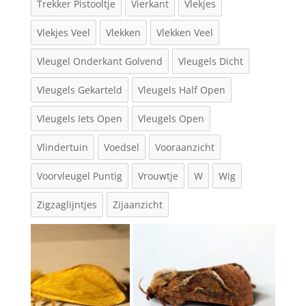
Trekker Pistooltje
Vierkant
Vlekjes
Vlekjes Veel
Vlekken
Vlekken Veel
Vleugel Onderkant Golvend
Vleugels Dicht
Vleugels Gekarteld
Vleugels Half Open
Vleugels Iets Open
Vleugels Open
Vlindertuin
Voedsel
Vooraanzicht
Voorvleugel Puntig
Vrouwtje
W
Wig
Zigzaglijntjes
Zijaanzicht