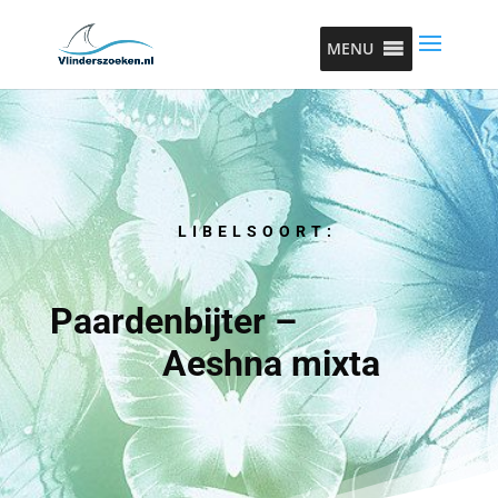
MENU
LIBELSOORT:
Paardenbijter –
Aeshna mixta