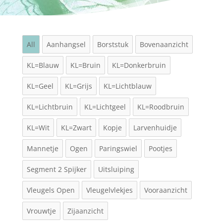
All
Aanhangsel
Borststuk
Bovenaanzicht
KL=Blauw
KL=Bruin
KL=Donkerbruin
KL=Geel
KL=Grijs
KL=Lichtblauw
KL=Lichtbruin
KL=Lichtgeel
KL=Roodbruin
KL=Wit
KL=Zwart
Kopje
Larvenhuidje
Mannetje
Ogen
Paringswiel
Pootjes
Segment 2 Spijker
Uitsluiping
Vleugels Open
Vleugelvlekjes
Vooraanzicht
Vrouwtje
Zijaanzicht