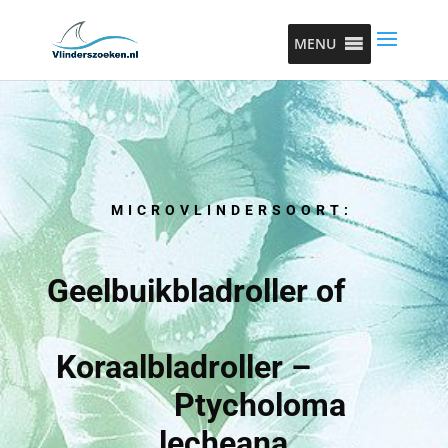
MENU
MICROVLINDERSOORT:
Geelbuikbladroller of
Koraalbladroller –
Ptycholoma
lecheana