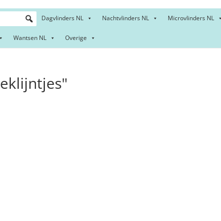
Dagvlinders NL
Nachtvlinders NL
Microvlinders NL
Wantsen NL
Overige
klijntjes"