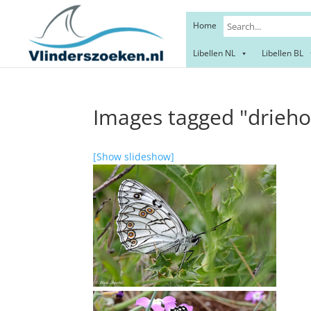
Home
Libellen NL
Libellen BL
Images tagged "driehoe
[Show slideshow]