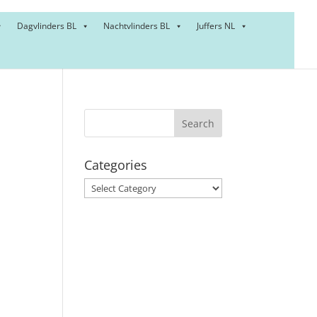
Dagvlinders BL
Nachtvlinders BL
Juffers NL
Categories
Categories