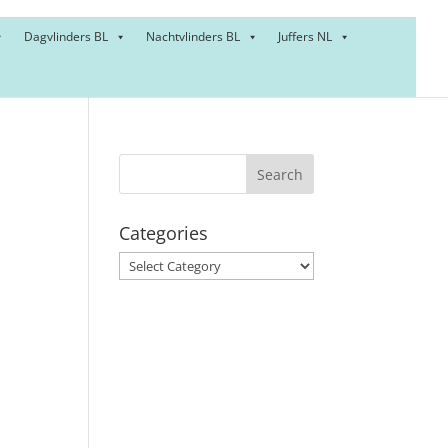
Dagvlinders BL
Nachtvlinders BL
Juffers NL
Categories
Categories