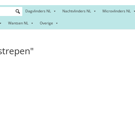
Dagvlinders NL
Nachtvlinders NL
Microvlinders NL
Wantsen NL
Overige
strepen"