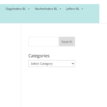
Dagvlinders BL
Nachtvlinders BL
Juffers NL
Categories
Categories