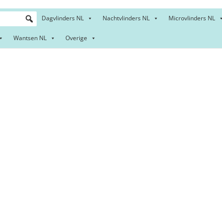
Dagvlinders NL
Nachtvlinders NL
Microvlinders NL
Wantsen NL
Overige