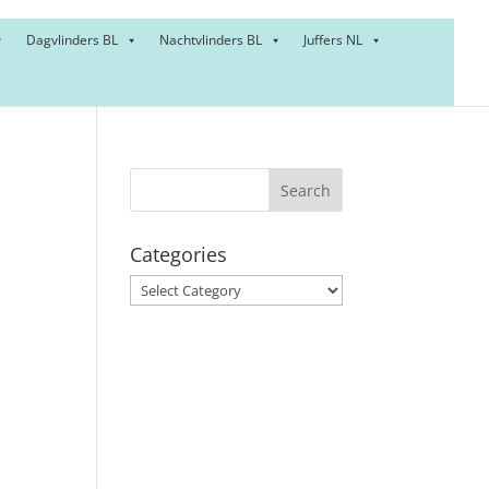
Dagvlinders BL
Nachtvlinders BL
Juffers NL
Categories
Categories