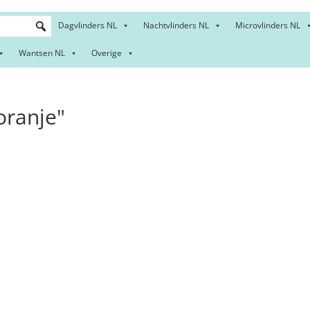
Dagvlinders NL
Nachtvlinders NL
Microvlinders NL
Wantsen NL
Overige
oranje"