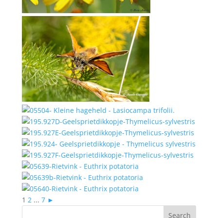
1
2
...
7
►